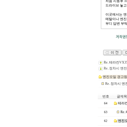
처음 시동후 1
드라이브 놓고
이곳에서는 엔
메탈이나 엔진
부디 답변 부
Re..테라칸VX
Re..정차시 
엔진오일 경고등
Re..정차시 
번호
글제목
테라칸
64
Re
63
엔진오
62