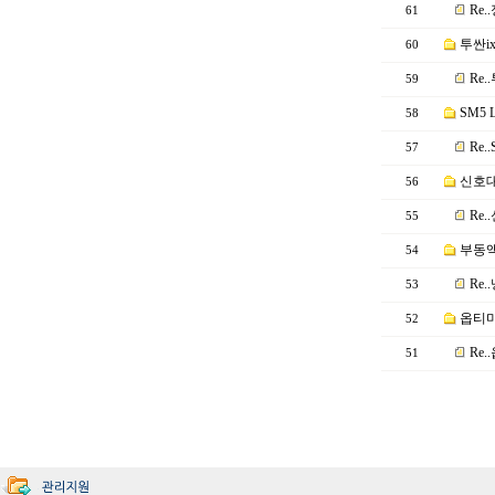
Re
61
투싼i
60
Re
59
SM5 
58
Re.
57
신호대
56
Re
55
부동액
54
Re
53
옵티마
52
Re
51