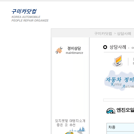
구미카닷컴 > 상담사례
엔진오일
차종