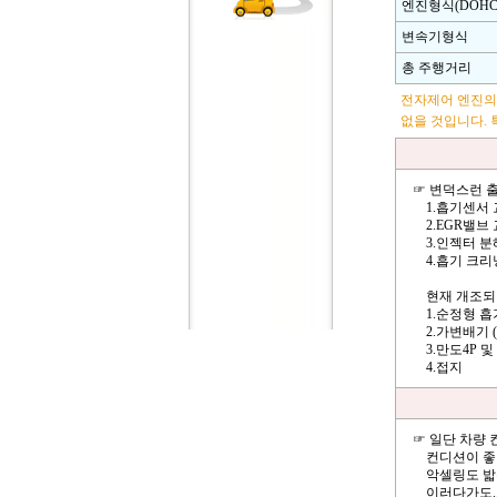
엔진형식(DOHC,
변속기형식
총 주행거리
전자제어 엔진의
없을 것입니다. 
☞ 변덕스런 
1.흡기센서 
2.EGR밸브
3.인젝터 분
4.흡기 크리
현재 개조되어
1.순정형 흡
2.가변배기 
3.만도4P 및
4.접지
☞ 일단 차량 
컨디션이 좋다
악셀링도 밟는
이러다가도..