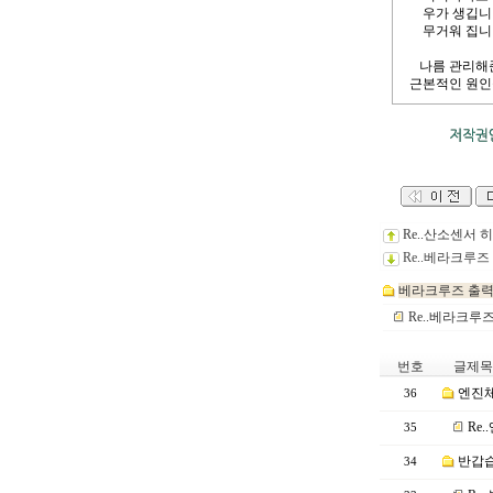
우가 생깁니다
무거워 집니다.
나름 관리해준
근본적인 원인
Re..산소센서 
Re..베라크루
베라크루즈 출력딸
Re..베라크
번호
글제목
엔진체
36
Re
35
반갑습
34