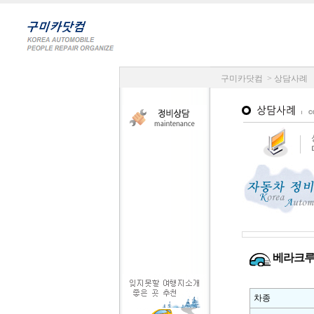
구미카닷컴 > 상담사례
베라크루즈
차종