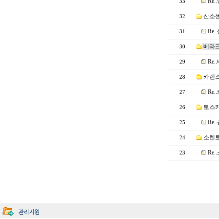
Re
33
산소센
32
Re.
31
베라크
30
Re
29
카렌스2
28
Re.
27
토스카
26
Re
25
소렌토
24
Re.
23