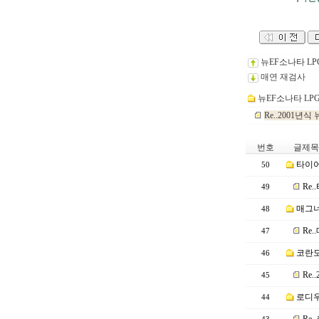
뉴EF소나타 LPG 
매연 재검사
뉴EF소나타 LPG 
Re..2001
번호
글제목
타이어
50
Re
49
매그너
48
Re
47
코란도
46
Re
45
로디우
44