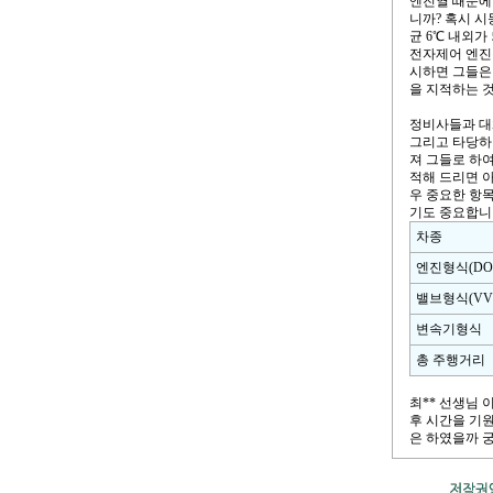
엔진열 때문에 
니까? 혹시 
균 6℃ 내외
전자제어 엔진
시하면 그들은
을 지적하는 
정비사들과 대
그리고 타당하
져 그들로 하여
적해 드리면 
우 중요한 항
기도 중요합니
차종
엔진형식(DOH
밸브형식(VVT
변속기형식
총 주행거리
최** 선생님
후 시간을 기
은 하였을까 