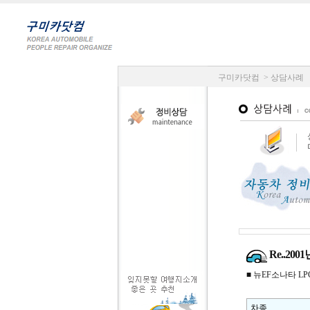
구미카닷컴 > 상담사례
Re..2
■ 뉴EF소나타 LPG ,
차종