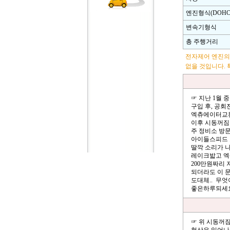
엔진형식(DOHC,
변속기형식
총 주행거리
전자제어 엔진의
없을 것입니다. 
☞ 지난 1월 
구입 후, 공
엑츄에이터교환
이후 시동꺼짐
주 정비소 방
아이들스피드 
딸깍 소리가 
레이크밟고 엑
200만원짜리 
되더라도 이 문
도대체.. 무
좋은하루되세
☞ 위 시동꺼짐