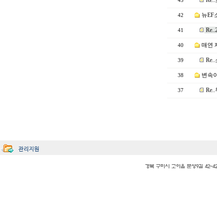
Re..
43
뉴EF소
42
Re
41
매연 
40
Re
39
변속이 
38
Re
37