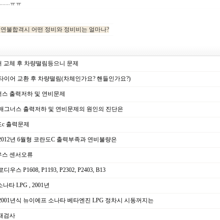
.....ㅠㅠ
 매연불합격시 어떤 정비와 정비비는 얼마나?
 교체 후 차량떨림등으니 문제
..타이어 교환 후 차량떨림(차체인가요? 핸들인가요?)
스 출력저하 및 연비문제
..매그너스 출력저하 및 연비문제의 원인의 진단은
c 출력문제
..2012년 6월형 코란도C 출력부족과 연비불량은
스 센서오류
로디우스 P1608, P1193, P2302, P2403, B13
나타 LPG , 2001년
..2001년식 뉴이에프 소나타 베타엔진 LPG 정차시 시동꺼지는
재검사