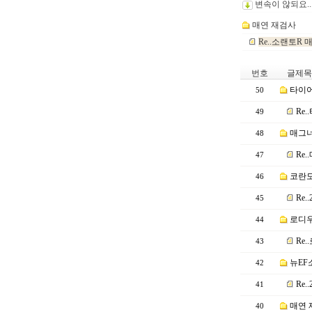
변속이 않되요....
매연 재검사
Re..소랜토R
번호
글제목
타이어
50
Re
49
매그너
48
Re
47
코란도
46
Re
45
로디우
44
Re..
43
뉴EF소
42
Re
41
매연 
40