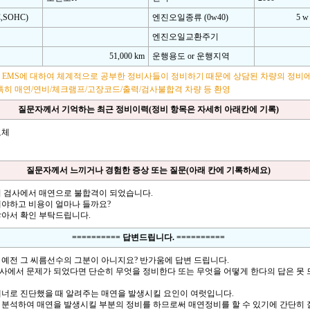
SOHC)
엔진오일종류 (0w40)
5 w
엔진오일교환주기
51,000 km
운행용도 or 운행지역
 EMS에 대하여 체계적으로 공부한 정비사들이 정비하기 때문에 상담된 차량의 정비
특히 매연/연비/체크램프/고장코드/출력/검사불합격 차량 등 환영
질문자께서 기억하는 최근 정비이력(정비 항목은 자세히 아래칸에 기록)
교체
질문자께서 느끼거나 경험한 증상 또는 질문(아래 칸에 기록하세요)
기 검사에서 매연으로 불합격이 되었습니다.
해야하고 비용이 얼마나 들까요?
않아서 확인 부탁드립니다.
========== 답변드립니다. ==========
 예전 그 씨름선수의 그분이 아니지요? 반가움에 답변 드립니다.
사에서 문제가 되었다면 단순히 무엇을 정비한다 또는 무엇을 어떻게 한다의 답은 못 
캐너로 진단했을 때 알려주는 매연을 발생시킬 요인이 여럿입니다.
 분석하여 매연을 발생시킬 부분의 정비를 하므로써 매연정비를 할 수 있기에 간단히 