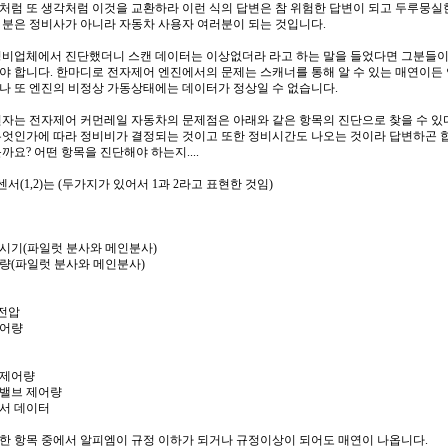
처럼 또 생각처럼 이것을 교환하라 이런 식의 답변은 참 위험한 답변이 되고 두루뭉실
 분은 정비사가 아니라 자동차 사용자 여러분이 되는 것입니다.
정비업체에서 진단했더니 스캔 데이터는 이상없더라 라고 하는 말을 들었다면 그분들이
야 합니다. 한마디로 전자제어 엔진에서의 문제는 스캐너를 통해 알 수 있는 매연이든
나 또 엔진의 비정상 가동상태에는 데이터가 정상일 수 없습니다.
변자는 전자제어 커먼레일 자동차의 문제점은 아래와 같은 항목의 진단으로 찾을 수 있
무엇인가에 따라 정비비가 결정되는 것이고 또한 정비시간도 나오는 것이라 답변하곤 합니
까요? 어떤 항목을 진단해야 하는지....
센서(1,2)는 (두가지가 있어서 1과 2라고 표현한 것임)
사시기(파일럿 분사와 메인분사)
사량(파일럿 분사와 메인분사)
동전압
제어량
랩제어량
링밸브 제어량
센서 데이터
한 항목 중에서 알피엠이 규정 이하가 되거나 규정이상이 되어도 매연이 나옵니다.