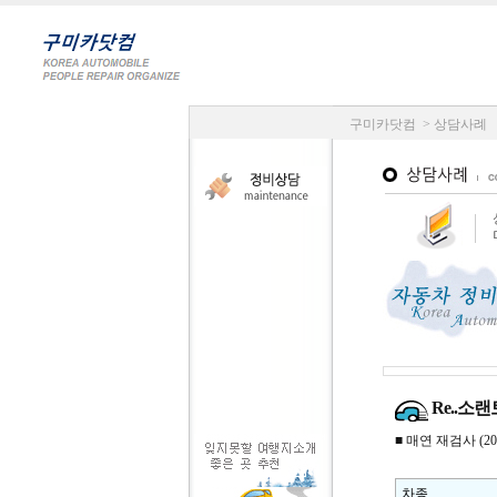
구미카닷컴 > 상담사례
Re..소
■ 매연 재검사 (2014
차종