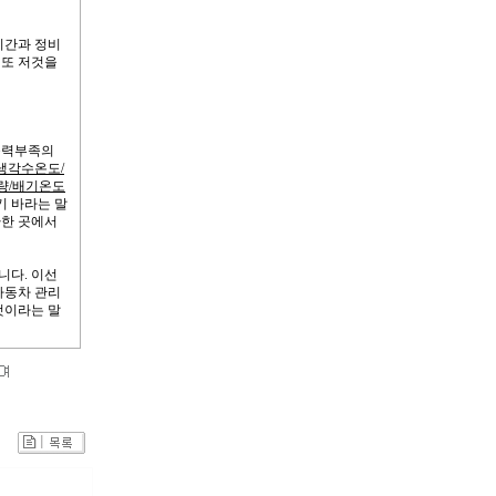
시간과 정비
 또 저것을
 출력부족의
냉각수온도/
량/배기온도
기 바라는 말
환한 곳에서
니다. 이선
자동차 관리
것이라는 말