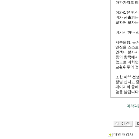
마찬가지로 레
이와같은 방식
비가 산출되는
교환해 보자는
여기서 하나 
저속운행, 근
엔진을 스스로
인젝터 분사시
등의 항목에서
씀으로 마치면
교환위주의 정
또한 이** 선
생님 신나고 
페이지의 글에 
씀을 남깁니다
매연 재검사