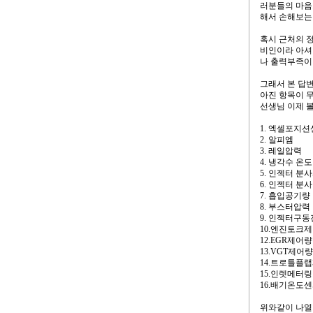
러분들의 마음
해서 손해보는
혹시 근처의 
비인이라 아셔
나 출력부족이
그래서 본 답
아진 항목이 
선생님 이제 볼
1. 엑셀포지션
2. 알피엠
3. 레일압력
4. 냉각수 온도
5. 인젝터 분
6. 인젝터 분
7. 흡입공기량
8. 부스터압력
9. 인젝터구
10.엔진토크
12.EGR제어량
13.VGT제어량
14.트로틀플
15.인렛메터
16.배기온도
위와같이 나열