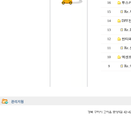
투스카
16
Re
15
DPF
14
Re
13
싼타페
12
Re
11
엑센트
10
Re
9