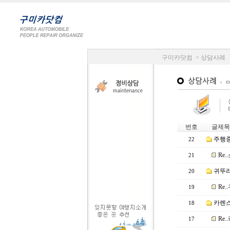
구미카닷컴 > 상담사례
번호
글제목
주행중
22
Re
21
귀뚜라
20
Re
19
카렌스
18
Re
17